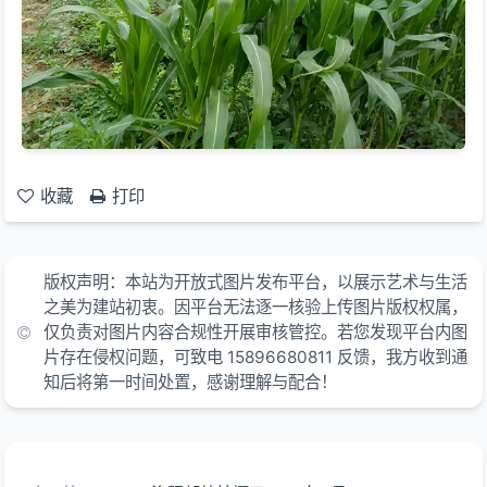
收藏
打印
版权声明：本站为开放式图片发布平台，以展示艺术与生活
之美为建站初衷。因平台无法逐一核验上传图片版权权属，
仅负责对图片内容合规性开展审核管控。若您发现平台内图
片存在侵权问题，可致电 15896680811 反馈，我方收到通
知后将第一时间处置，感谢理解与配合！