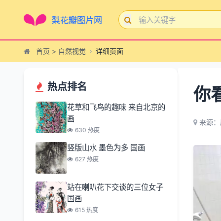
首页
>
自然视觉
详细页面
热点排名
你
花草和飞鸟的趣味 来自北京的
画
来源：
630 热度
竖版山水 墨色为多 国画
627 热度
站在喇叭花下交谈的三位女子
国画
615 热度