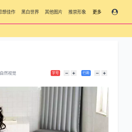
思想佳作
黑白世界
其他图片
推崇形象
更多
−
+
−
+
自然视觉
字号
行距