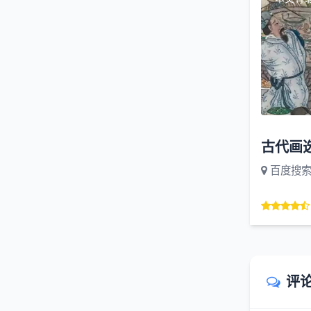
古代画选
百度搜
评