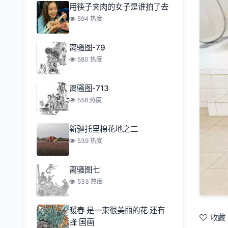
用筷子夹肉的女子是谁拍了去
594 热度
离骚图-79
580 热度
离骚图-713
558 热度
新疆托里棉花地之二
539 热度
离骚图七
533 热度
暖春 是一束很美丽的花 还有
收藏
蜂 国画