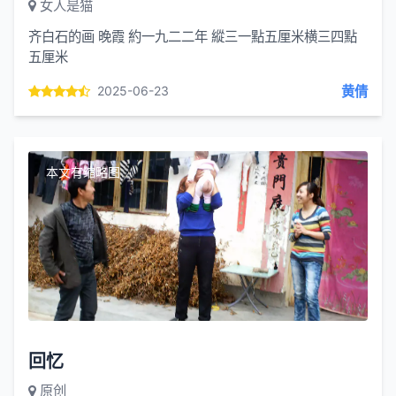
女人是猫
齐白石的画 晚霞 約一九二二年 縱三一點五厘米横三四點
五厘米
黄倩
2025-06-23
本文有缩略图
回忆
原创