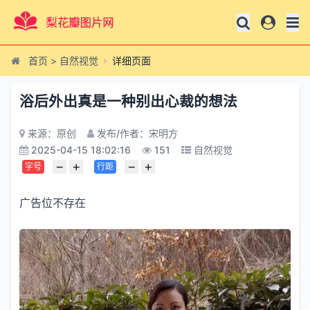
首页
>
自然视觉
详细页面
浴后外出真是一种别出心裁的想法
来源：原创
发布/作者：宋明方
2025-04-15 18:02:16
151
自然视觉
−
+
−
+
字号
行距
广告位不存在