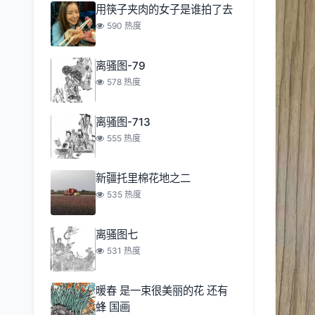
用筷子夹肉的女子是谁拍了去
590 热度
离骚图-79
578 热度
离骚图-713
555 热度
新疆托里棉花地之二
535 热度
离骚图七
531 热度
暖春 是一束很美丽的花 还有
蜂 国画