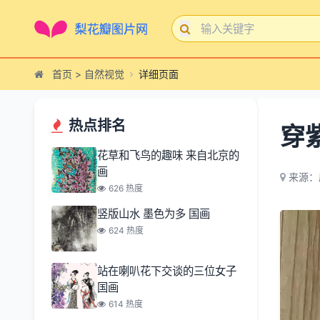
首页
>
自然视觉
详细页面
热点排名
穿
花草和飞鸟的趣味 来自北京的
画
来源：
626 热度
竖版山水 墨色为多 国画
624 热度
站在喇叭花下交谈的三位女子
国画
614 热度