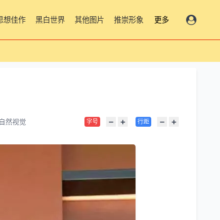
思想佳作
黑白世界
其他图片
推崇形象
更多
−
+
−
+
自然视觉
字号
行距