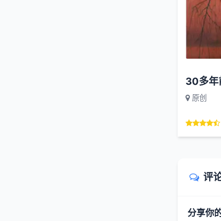
30多
原创
评
分享你