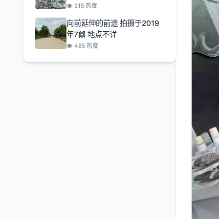
515 热度
向前延伸的前途 拍摄于2019
年7鼐 地点不详
485 热度