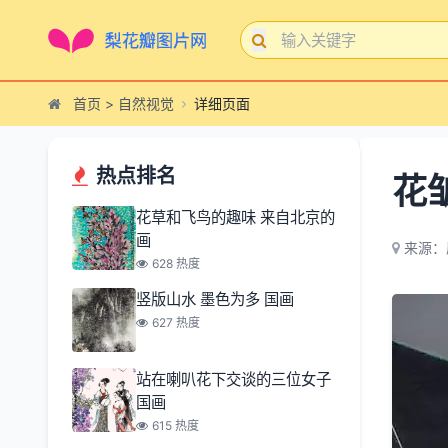
首页
>
自然视觉
详细页面
热点排名
花
花草和飞鸟的趣味 来自北京的
画
来源：
628 热度
竖版山水 墨色为多 国画
627 热度
站在喇叭花下交谈的三位女子
国画
615 热度