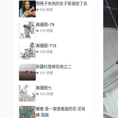
用筷子夹肉的女子是谁拍了去
592 热度
离骚图-79
579 热度
离骚图-713
558 热度
新疆托里棉花地之二
537 热度
离骚图七
533 热度
暖春 是一束很美丽的花 还有
蜂 国画