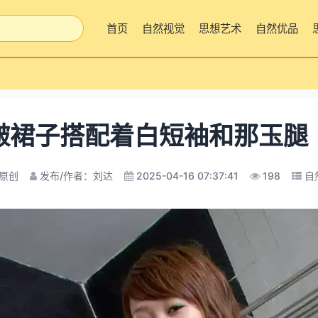
首页
自然视觉
思想艺术
自然优品
皱裙子搭配着白短袖和那玉腿
原创
发布/作者：刘达
2025-04-16 07:37:41
198
自