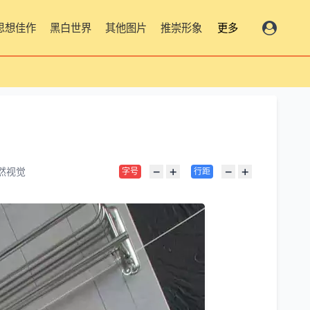
思想佳作
黑白世界
其他图片
推崇形象
更多
−
+
−
+
然视觉
字号
行距