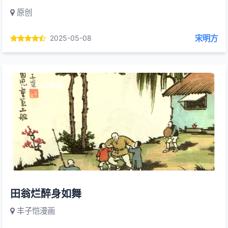
原创
宋明方
2025-05-08
本文有缩略图
田翁烂醉身如舞
丰子恺漫画