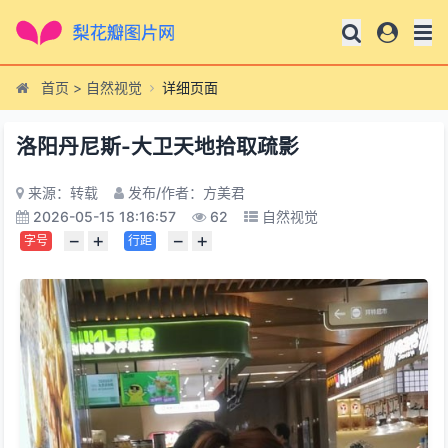
首页
>
自然视觉
详细页面
洛阳丹尼斯-大卫天地拾取疏影
来源：转载
发布/作者：方美君
2026-05-15 18:16:57
62
自然视觉
−
+
−
+
字号
行距