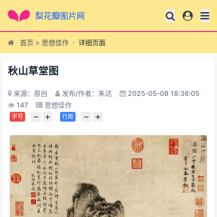
首页
>
思想佳作
详细页面
秋山草堂图
来源：原创
发布/作者：朱达
2025-05-08 18:36:05
147
思想佳作
−
+
−
+
字号
行距