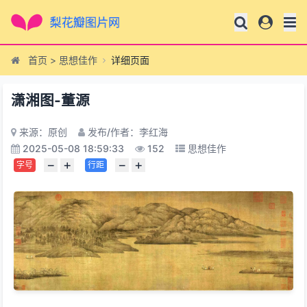
首页
>
思想佳作
详细页面
潇湘图-董源
来源：原创
发布/作者：李红海
2025-05-08 18:59:33
152
思想佳作
−
+
−
+
字号
行距