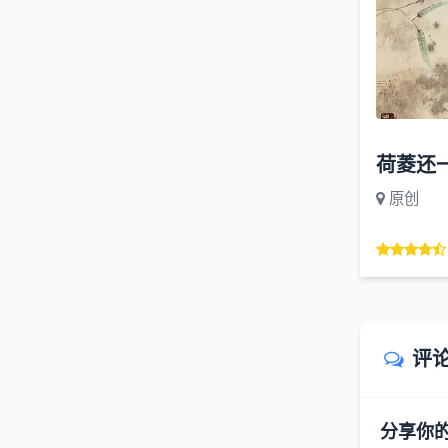
荷菱还
原创
评
分享你