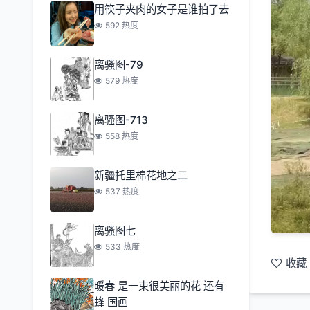
用筷子夹肉的女子是谁拍了去
592 热度
离骚图-79
579 热度
离骚图-713
558 热度
新疆托里棉花地之二
537 热度
离骚图七
533 热度
收藏
暖春 是一束很美丽的花 还有
蜂 国画