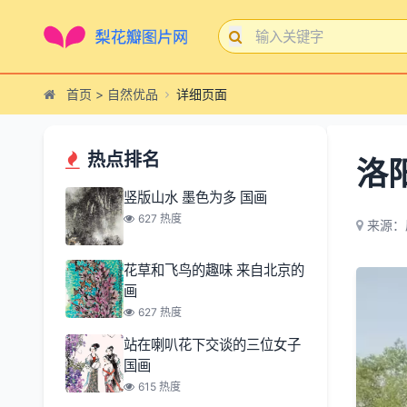
首页
>
自然优品
详细页面
热点排名
洛
竖版山水 墨色为多 国画
627 热度
来源：
花草和飞鸟的趣味 来自北京的
画
627 热度
站在喇叭花下交谈的三位女子
国画
615 热度