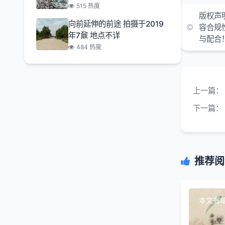
515 热度
版权声
向前延伸的前途 拍摄于2019
容合规
年7鼐 地点不详
与配合
484 热度
上一篇：
下一篇：
推荐阅
本文有