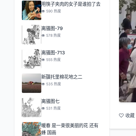
用筷子夹肉的女子是谁拍了去
590 热度
离骚图-79
578 热度
离骚图-713
555 热度
新疆托里棉花地之二
535 热度
离骚图七
531 热度
收藏
暖春 是一束很美丽的花 还有
蜂 国画