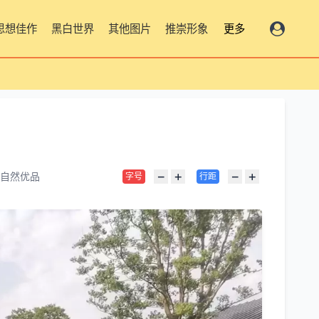
思想佳作
黑白世界
其他图片
推崇形象
更多
−
+
−
+
自然优品
字号
行距