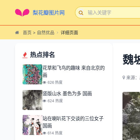
首页
>
自然优品
详细页面
热点排名
魏
花草和飞鸟的趣味 来自北京的
画
来源：
626 热度
竖版山水 墨色为多 国画
624 热度
站在喇叭花下交谈的三位女子
国画
614 热度