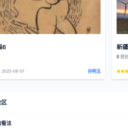
猫6
新疆
猫
原
孙明玉
2025-06-01
论区
的看法