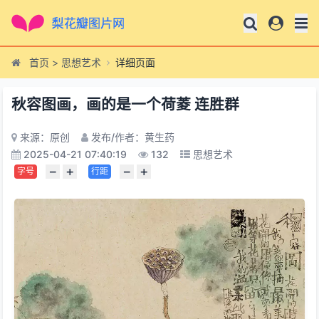
首页
>
思想艺术
详细页面
秋容图画，画的是一个荷菱 连胜群
来源：原创
发布/作者：黄生药
2025-04-21 07:40:19
132
思想艺术
−
+
−
+
字号
行距