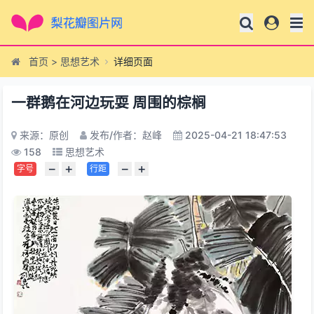
首页
>
思想艺术
详细页面
一群鹅在河边玩耍 周围的棕榈
来源：原创
发布/作者：赵峰
2025-04-21 18:47:53
158
思想艺术
−
+
−
+
字号
行距