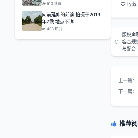
513 热度
收藏
向前延伸的前途 拍摄于2019
年7鼐 地点不详
483 热度
版权声
容合规
与配合
上一篇：
下一篇：
推荐阅