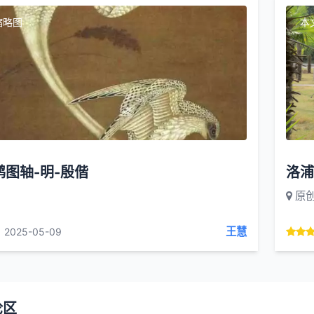
缩略图
本
图轴-明-殷偕
洛浦
原
王慧
2025-05-09
论区