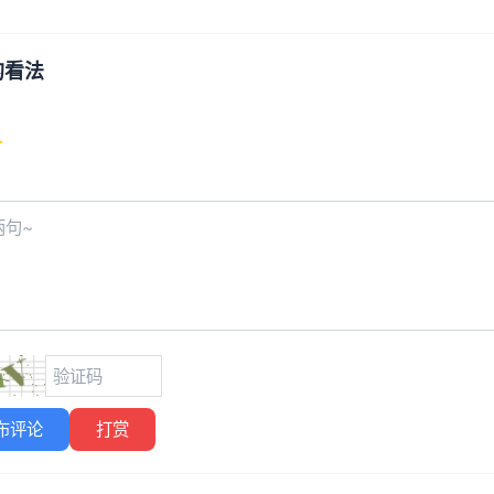
的看法
布评论
打赏