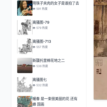
用筷子夹肉的女子是谁拍了去
591 热度
离骚图-79
579 热度
离骚图-713
557 热度
新疆托里棉花地之二
536 热度
离骚图七
532 热度
暖春 是一束很美丽的花 还有
蜂 国画