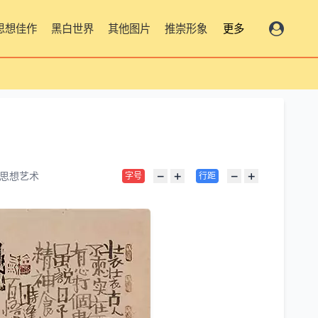
思想佳作
黑白世界
其他图片
推崇形象
更多
−
+
−
+
思想艺术
字号
行距