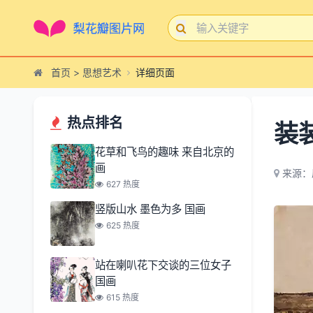
首页
>
思想艺术
详细页面
热点排名
装
花草和飞鸟的趣味 来自北京的
画
来源：
627 热度
竖版山水 墨色为多 国画
625 热度
站在喇叭花下交谈的三位女子
国画
615 热度