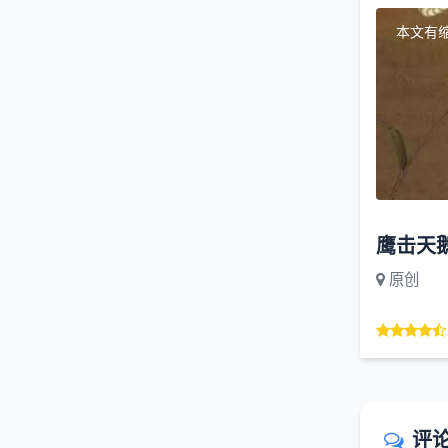
本文有
鹰击天鹅
原创
评