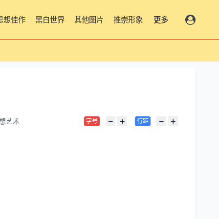
思想佳作
黑白世界
其他图片
推崇形象
更多
−
+
−
+
想艺术
字号
行距