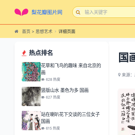
首页
>
思想艺术
详细页面
热点排名
国
花草和飞鸟的趣味 来自北京的
画
来源：
628 热度
竖版山水 墨色为多 国画
627 热度
站在喇叭花下交谈的三位女子
国画
615 热度