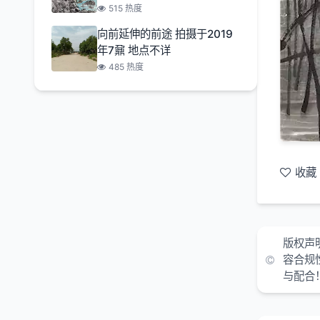
515 热度
向前延伸的前途 拍摄于2019
年7鼐 地点不详
485 热度
收藏
版权声
容合规
与配合