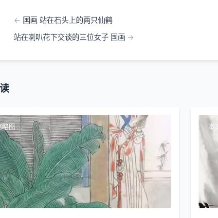
国画 站在石头上的两只仙鹤
站在喇叭花下交谈的三位女子 国画
读
缩略图
本