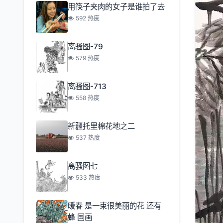
用筷子夹肉的女子是谁拍了去
592 热度
离骚图-79
579 热度
离骚图-713
558 热度
新疆托里棉花地之二
537 热度
离骚图七
533 热度
暖春 是一束很美丽的花 还有
蜂 国画