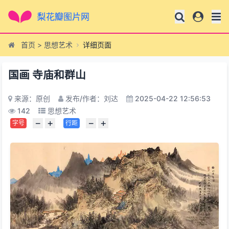
首页
>
思想艺术
详细页面
国画 寺庙和群山
来源：原创
发布/作者：刘达
2025-04-22 12:56:53
142
思想艺术
−
+
−
+
字号
行距