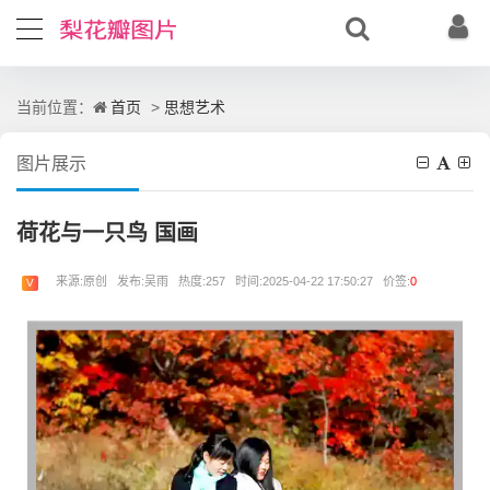
首页
思想艺术
当前位置：
>
图片展示
荷花与一只鸟 国画
来源:原创 发布:吴雨 热度:257 时间:2025-04-22 17:50:27 价签:
0
V