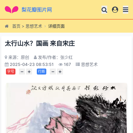
首页
>
思想艺术
详细页面
太行山水？国画 来自宋庄
来源：原创
发布/作者：张少红
2025-04-23 08:53:51
167
思想艺术
−
+
−
+
字号
行距