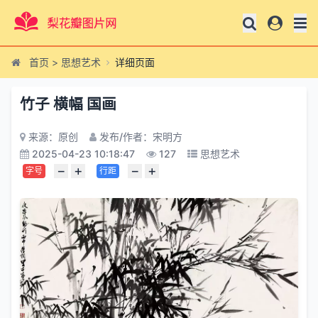
首页
>
思想艺术
详细页面
竹子 横幅 国画
来源：原创
发布/作者：宋明方
2025-04-23 10:18:47
127
思想艺术
−
+
−
+
字号
行距