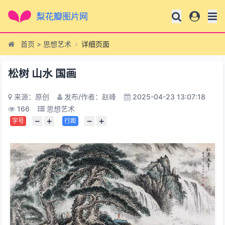
首页
>
思想艺术
详细页面
松树 山水 国画
来源：原创
发布/作者：赵峰
2025-04-23 13:07:18
166
思想艺术
−
+
−
+
字号
行距