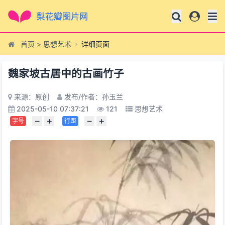
首页
>
思想艺术
详细页面
魏家坡古居中的古画竹子
来源：原创
发布/作者：孙玉兰
2025-05-10 07:37:21
121
思想艺术
−
+
−
+
字号
行距