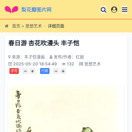
首页
>
思想艺术
详细页面
春日游 杏花吹漫头 丰子恺
来源：丰子恺漫画
发布/作者：红姐
2025-05-20 18:54:49
132
思想艺术
−
+
−
+
字号
行距