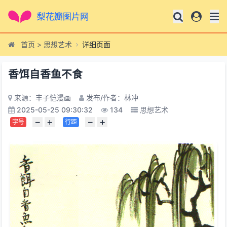
首页
>
思想艺术
详细页面
香饵自香鱼不食
来源：丰子恺漫画
发布/作者：林冲
2025-05-25 09:30:32
134
思想艺术
−
+
−
+
字号
行距