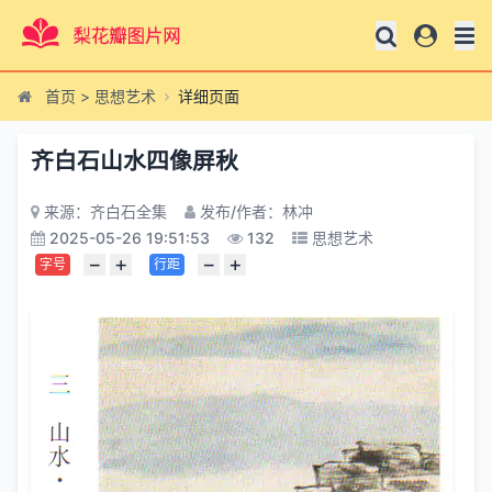
首页
>
思想艺术
详细页面
齐白石山水四像屏秋
来源：齐白石全集
发布/作者：林冲
2025-05-26 19:51:53
132
思想艺术
−
+
−
+
字号
行距