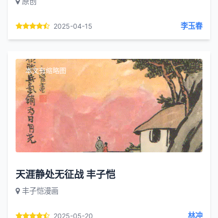
原创
李玉春
2025-04-15
本文有缩略图
天涯静处无征战 丰子恺
丰子恺漫画
林冲
2025-05-20