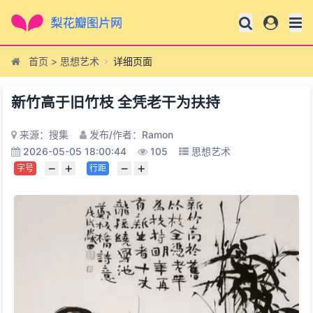
首页
>
思想艺术
详细页面
新竹高于旧竹枝 全凭老干为扶持
来源：搜集
发布/作者：Ramon
2026-05-05 18:00:44
105
思想艺术
−
+
−
+
字号
行距