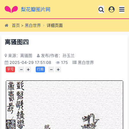
首页
>
黑白世界
详细页面
离骚图四
来源：离骚图
发布/作者：孙玉兰
2025-04-29 17:51:08
175
黑白世界
−
+
−
+
字号
行距