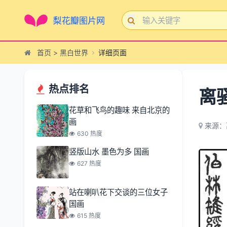
首页
>
黑白世界
详细页面
热点排名
离
花草和飞鸟的趣味 来自北京的
画
来源：
630 热度
竖版山水 墨色为多 国画
627 热度
站在喇叭花下交谈的三位女子
国画
615 热度