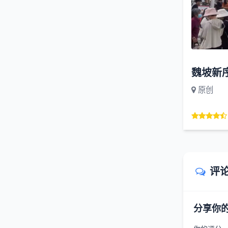
魏坡新
原创
评
分享你