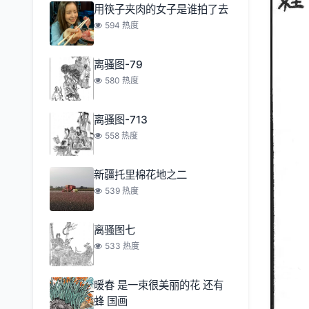
用筷子夹肉的女子是谁拍了去
594 热度
离骚图-79
580 热度
离骚图-713
558 热度
新疆托里棉花地之二
539 热度
离骚图七
533 热度
暖春 是一束很美丽的花 还有
蜂 国画