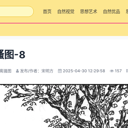
首页
自然视觉
思想艺术
自然优品
骚图-8
离骚图
发布/作者：宋明方
2025-04-30 12:29:58
157