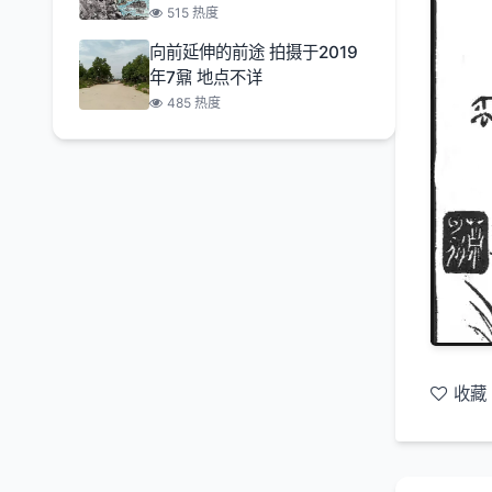
515 热度
向前延伸的前途 拍摄于2019
年7鼐 地点不详
485 热度
收藏