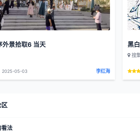
序外景拾取6 当天
黑白
搜
李红海
2025-05-03
论区
的看法