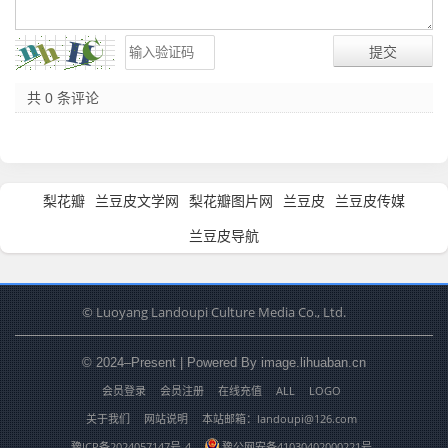
共 0 条评论
梨花瓣
兰豆皮文学网
梨花瓣图片网
兰豆皮
兰豆皮传媒
兰豆皮导航
© Luoyang Landoupi Culture Media Co., Ltd.
© 2024–Present | Powered By image.lihuaban.cn
会员登录
会员注册
在线充值
ALL
LOGO
关于我们
网站说明
本站邮箱：landoupi@126.com
豫ICP备2024057147号-4
豫公网安备41030402000221号