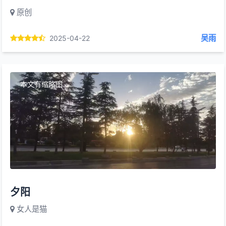
原创
吴雨
2025-04-22
本文有缩略图
夕阳
女人是猫