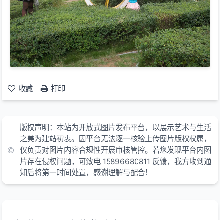
收藏
打印
版权声明：本站为开放式图片发布平台，以展示艺术与生活
之美为建站初衷。因平台无法逐一核验上传图片版权权属，
仅负责对图片内容合规性开展审核管控。若您发现平台内图
片存在侵权问题，可致电 15896680811 反馈，我方收到通
知后将第一时间处置，感谢理解与配合！