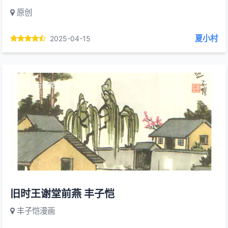
原创
夏小村
2025-04-15
本文有缩略图
旧时王谢堂前燕 丰子恺
丰子恺漫画