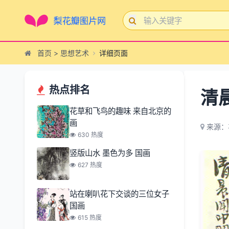
首页
>
思想艺术
详细页面
热点排名
清
花草和飞鸟的趣味 来自北京的
画
来源：
630 热度
竖版山水 墨色为多 国画
627 热度
站在喇叭花下交谈的三位女子
国画
615 热度