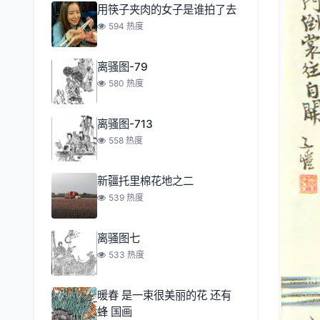
用筷子夹肉的女子是谁拍了去
594 热度
离骚图-79
580 热度
离骚图-713
558 热度
新疆托里棉花地之二
539 热度
离骚图七
533 热度
暖春 是一束很美丽的花 还有
蜂 国画