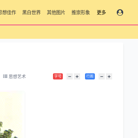
思想佳作
黑白世界
其他图片
推崇形象
更多
−
+
−
+
思想艺术
字号
行距