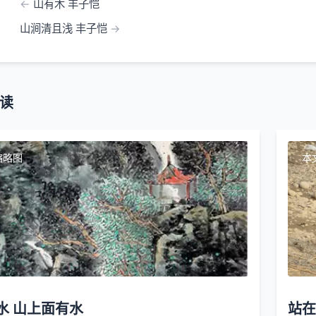
山有木 丰子恺
山涧清且浅 丰子恺
读
缩略图
本
水 山上面有水
站在