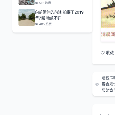
515 热度
向前延伸的前途 拍摄于2019
年7鼐 地点不详
485 热度
收藏
版权声
容合规
与配合