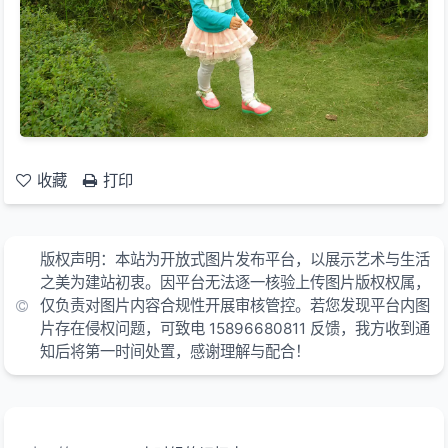
收藏
打印
版权声明：本站为开放式图片发布平台，以展示艺术与生活
之美为建站初衷。因平台无法逐一核验上传图片版权权属，
仅负责对图片内容合规性开展审核管控。若您发现平台内图
片存在侵权问题，可致电 15896680811 反馈，我方收到通
知后将第一时间处置，感谢理解与配合！