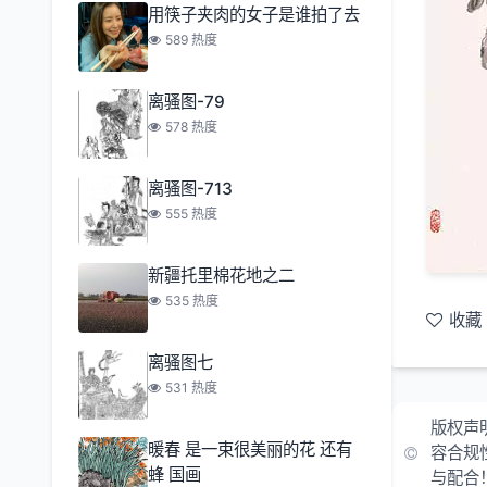
用筷子夹肉的女子是谁拍了去
589 热度
离骚图-79
578 热度
离骚图-713
555 热度
新疆托里棉花地之二
535 热度
收藏
离骚图七
531 热度
版权声
暖春 是一束很美丽的花 还有
容合规
蜂 国画
与配合