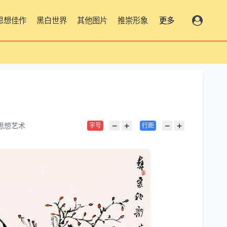
思想佳作
黑白世界
其他图片
推崇形象
更多
−
+
−
+
思想艺术
字号
行距