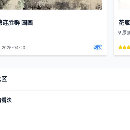
蕉连胜群 国画
花瓶
原
刘爱
2025-04-23
论区
的看法