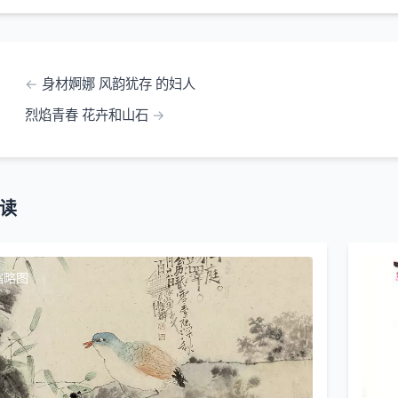
身材婀娜 风韵犹存 的妇人
烈焰青春 花卉和山石
读
缩略图
本