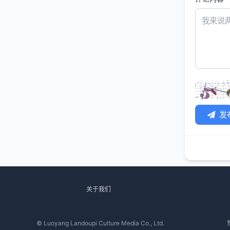
发
关于我们
© Luoyang Landoupi Culture Media Co., Ltd.