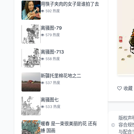
用筷子夹肉的女子是谁拍了去
592 热度
离骚图-79
579 热度
离骚图-713
558 热度
新疆托里棉花地之二
537 热度
收藏
离骚图七
533 热度
版权声
暖春 是一束很美丽的花 还有
容合规
蜂 国画
与配合