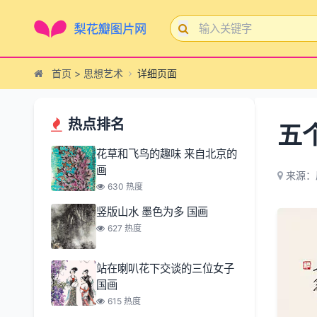
首页
>
思想艺术
详细页面
热点排名
五
花草和飞鸟的趣味 来自北京的
画
来源：
630 热度
竖版山水 墨色为多 国画
627 热度
站在喇叭花下交谈的三位女子
国画
615 热度