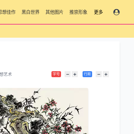
思想佳作
黑白世界
其他图片
推崇形象
更多
−
+
−
+
想艺术
字号
行距