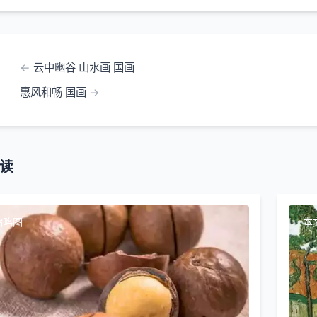
云中幽谷 山水画 国画
惠风和畅 国画
读
缩略图
本