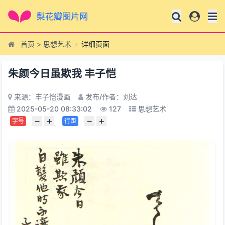
首页
>
思想艺术
详细页面
朱颜今日虽欺我 丰子恺
来源：丰子恺漫画
发布/作者：刘达
2025-05-20 08:33:02
127
思想艺术
−
+
−
+
字号
行距