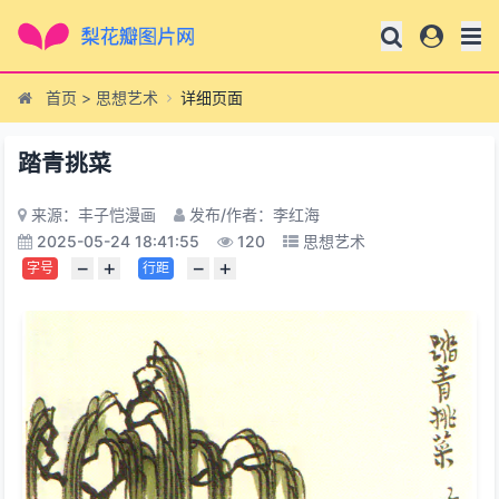
首页
>
思想艺术
详细页面
踏青挑菜
来源：丰子恺漫画
发布/作者：李红海
2025-05-24 18:41:55
120
思想艺术
−
+
−
+
字号
行距