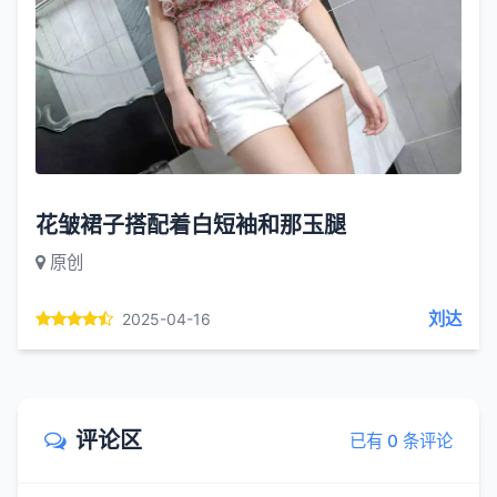
花皱裙子搭配着白短袖和那玉腿
原创
刘达
2025-04-16
评论区
已有 0 条评论